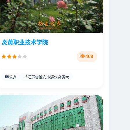
炎黄职业技术学院
469
🏫
📍
公办
江苏省淮安市涟水炎黄大