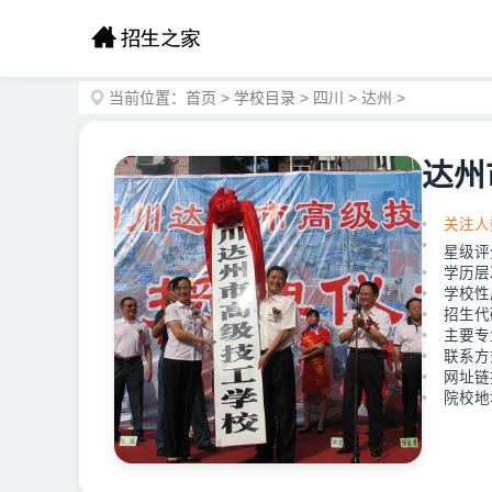
当前位置：
首页
>
学校目录
>
四川
>
达州
>
达州
关注人
星级评
学历层
学校性
招生代码
主要专
联系方式
网址链接：
院校地