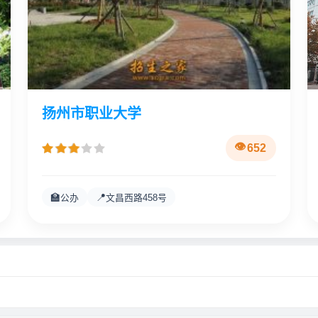
扬州市职业大学
652
🏫
📍
公办
文昌西路458号