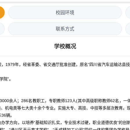
校园环境
联系方式
学校概况
979年，经省革委、省交通厅批准创建，原名“四川省汽车运输达县技
学院”。
000余人；286名教职工，专职教师123人(其中高级职称教师62名，
、机电类等七大类十余个专业。实施大专、高技、中技等多层次教育。现学校
36辆。
为办学方向，以培养“基础知识扎实，专业技术过硬，职业道德优良”的创
学校”、“通川区天元育才学校”、“天成精加工公司”四位一体的集团办学格