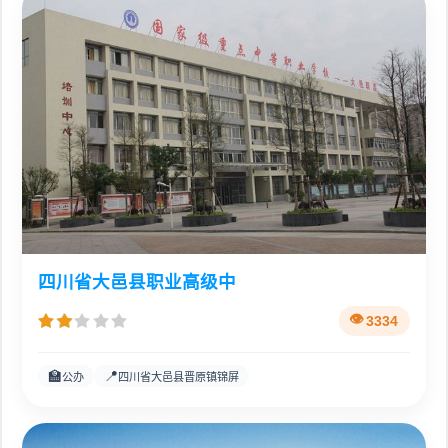
四川省大邑县职业高级中
3334
🏫
📍
公办
四川省大邑县晋原镇锦屏