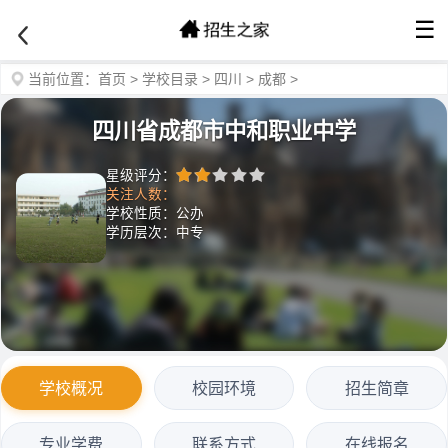
☰
当前位置：
首页
>
学校目录
>
四川
>
成都
>
四川省成都市中和职业中学
星级评分：
关注人数：
学校性质：公办
学历层次：中专
学校概况
校园环境
招生简章
专业学费
联系方式
在线报名