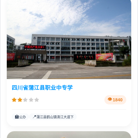
四川省蒲江县职业中专学
1840
🏫
📍
公办
蒲江县鹤山镇清江大道下