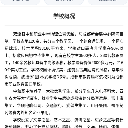
学校概况
双流县中和职业中学地理位置优越，与成都新会展中心隔河相
望。学校占地120亩，共分三个教学区，一个综合运动场，一个标准
足球场，校舍面积33166平方米，学校对口高考升学率在90%以
上。招收应届初中毕业生 ，现有在校学生3500多人，280名教职员
工，140余名教师具备中高级职称，教学设备价值2600多万元，216
0个实习工位。学校校园环境优美，建筑系古典庭院式风格，常年绿
树成荫，被授予“园 林式学校”称号。成都市教育局将该校列为成都
市职业教育窗口学校。
中和职中培养了一大批优秀学生，部分学生升入电子科大、四
川农大等大学深造，就业学生先后被成都铁路分局客运段、富士康
集团、华硕电脑公司、交通银行、爱普生集团、川开集团、蜀阳制
药等省内外知名企业录用。
学校设立了文学之星、艺术之星、演讲之星、进步之星等特长
活动项目，开办了计算机网络、摄影、播音、文学、绘画、演讲、